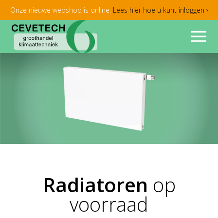
Onze nieuwe webshop is online.
Lees hier hoe u kunt inloggen ›
Radiatoren
op
voorraad